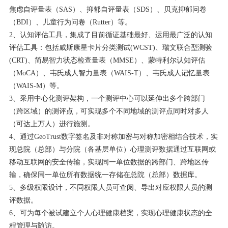
焦虑自评量表（SAS）、抑郁自评量表（SDS）、贝克抑郁问卷
（BDI）、儿童行为问卷（Rutter）等。
2、认知评估工具，集成了目前循证基础最好、运用最广泛的认知
评估工具：包括威斯康星卡片分类测试(WCST)、瑞文联合型测验
(CRT)、简易智力状态检查量表（MMSE）、蒙特利尔认知评估
（MoCA）、韦氏成人智力量表（WAIS-T）、韦氏成人记忆量表
（WAIS-M）等。
3、采用中心化测评架构，一个测评中心可以延伸出多个跨部门
（跨区域）的测评点，可实现多个不同地域的测评点同时对多人
（可达上万人）进行施测。
4、通过GeoTrust数字签名及非对称加密与对称加密相结合技术，实
现总院（总部）与分院（各基层单位）心理测评数据通过互联网或
移动互联网的安全传输，实现同一单位数据的跨部门、跨地区传
输，确保同一单位所有数据统一存储在总院（总部）数据库。
5、多级权限设计，不同权限人员可查阅、导出对应权限人员的测
评数据。
6、可为每个被试建立个人心理健康档案，实现心理健康状态的全
程管理与随访。