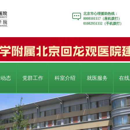
北京市心理援助热线：
8008101117（座机拨打）
01082951332（手机拨打）
闻动态
党群工作
科室介绍
就医服务
在线