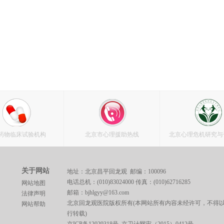
药物临床试验机构
北京市心理援助热线
北京心理危机研究与
关于网站
地址：北京昌平回龙观 邮编：100096
电话总机：(010)83024000 传真：(010)62716285
网站地图
邮箱：bjhlgyy@163.com
法律声明
北京回龙观医院版权所有(本网站所有内容未经许可，不得
网站帮助
行转载)