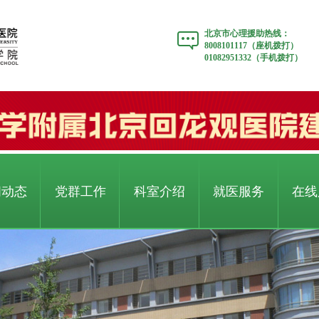
北京市心理援助热线：
8008101117（座机拨打）
01082951332（手机拨打）
闻动态
党群工作
科室介绍
就医服务
在线