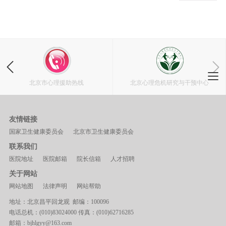
北京市心理援助热线
北京心理危机研究与干预中心
友情链接
国家卫生健康委员会
北京市卫生健康委员会
联系我们
医院地址
医院邮箱
院长信箱
人才招聘
关于网站
网站地图
法律声明
网站帮助
地址：北京昌平回龙观 邮编：100096
电话总机：(010)83024000 传真：(010)62716285
邮箱：bjhlgyy@163.com