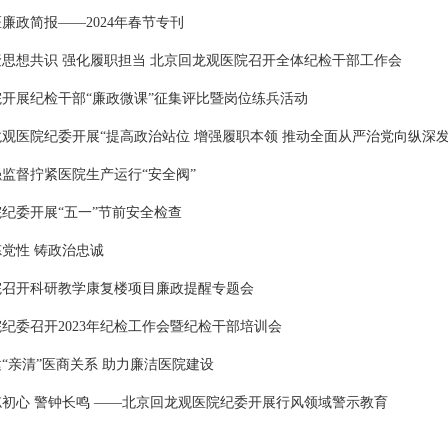
廉政简报——2024年春节专刊
聚思想共识 强化履职担当 北京回龙观医院召开全体纪检干部工作会
院开展纪检干部“廉政微课”征集评比暨岗位练兵活动
龙观医院纪委开展“提高政治站位 增强履职本领 推动全面从严治党向纵深
强监督拧紧医院生产运行“安全阀”
纪委开展“五一”节前安全检查
党性 铸政治忠诚
院召开科研教学康复楼项目廉政提醒专题会
纪委召开2023年纪检工作会暨纪检干部培训会
构建“亲清”医商关系 助力廉洁医院建设
不忘初心 警钟长鸣 ——北京回龙观医院纪委开展行风领域警示教育