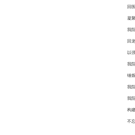
回医
凝
我
回
以
我院
锤炼
我
我院