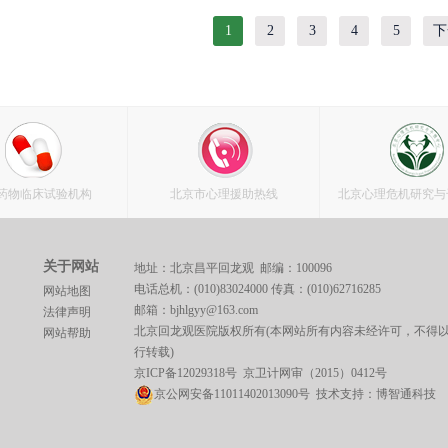
1
2
3
4
5
下
药物临床试验机构
北京市心理援助热线
北京心理危机研究与
关于网站
地址：北京昌平回龙观 邮编：100096
电话总机：(010)83024000 传真：(010)62716285
网站地图
邮箱：bjhlgyy@163.com
法律声明
北京回龙观医院版权所有(本网站所有内容未经许可，不得
网站帮助
行转载)
京ICP备12029318号
京卫计网审（2015）0412号
京公网安备11011402013090号 技术支持：
博智通科技