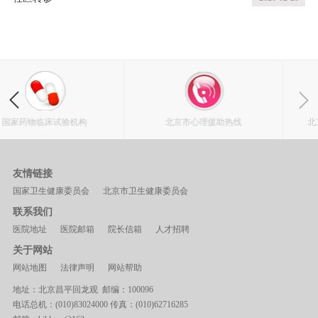
验机构
北京市心理援助热线
北京心理危机研究
友情链接
国家卫生健康委员会
北京市卫生健康委员会
联系我们
医院地址
医院邮箱
院长信箱
人才招聘
关于网站
网站地图
法律声明
网站帮助
地址：北京昌平回龙观 邮编：100096
电话总机：(010)83024000 传真：(010)62716285