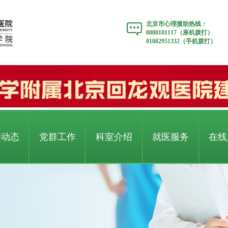
北京市心理援助热线：
8008101117（座机拨打）
01082951332（手机拨打）
闻动态
党群工作
科室介绍
就医服务
在线