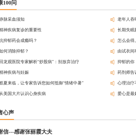
康100问
获得帮助。 抑郁患者的自画像 很多
人最先知道抑郁症这三个字，恐怕
是从著名主持人崔永元开始的。当
静脉采血须知
老年人吞
时，正值事业巅峰期的小崔突然从
精神疾病复诊的重要性
长期失眠
公众的视线中消失。等他再次回归
时，却贴上了一个抑郁症患者的标
抗抑郁药会成瘾吗？
怎么会得
签。歌手杨坤、郑秀文、周华健，
如何消除抑郁？
由试衣间
演员张家辉、张国荣、罗宾威廉姆
斯、憨豆先生，他们都有过阴霾的
回龙观医院专家解析“炒股病”：别放弃治疗
抑郁的你
抑郁岁月，有的成功克服病症，有
的因此结束自己的生命。留下的有
精神疾病与妊娠
药剂师告
粉丝们的...
酷夏来临，让专家告诉您如何抵御“情绪中暑”
心理治疗
从美国大片认识心身疾病
爱心是最
者心声
谢信---感谢张丽霞大夫