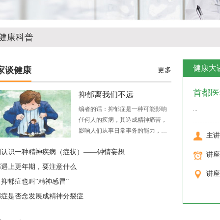
健康科普
健康大
家谈健康
更多
首都医
抑郁离我们不远
年健康
编者的话：抑郁症是一种可能影响
...
任何人的疾病，其造成精神痛苦，
影响人们从事日常事务的能力，甚
主讲
至摧毁与家人、朋友的关系。抑郁
期认识一种精神疾病（症状）——钟情妄想
症最坏的后果是自杀，这是15~29岁
讲座
人群的第二大死因。所幸，抑郁症
郁遇上更年期，要注意什么
讲座
是可以预防和治疗的。今年4月7日
抑郁症也叫“精神感冒”
世界卫生日的主题是抑郁症，我们
希望公众能更好地了解抑郁症的相
都症是否念发展成精神分裂症
关知识，学会分辨疾病征兆，减少
患者的病耻感，促使更多人寻求并