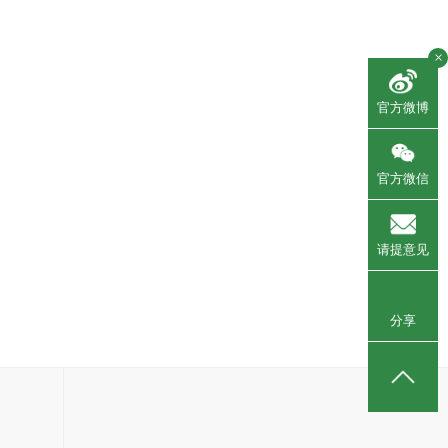
×
官方微博
感谢信---感谢四区
官方微信
请提意见
分享