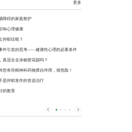
更多
咽障碍的家庭救护
影响心理健康
上抑郁症呢？
事件引发的思考——健康性心理的必要条件
，真适合去涂秘密花园吗？
诉您有些精神科药物擅自停用，很危险！
不是抑郁发作的首选治疗
好的教育
感谢信---感谢二区