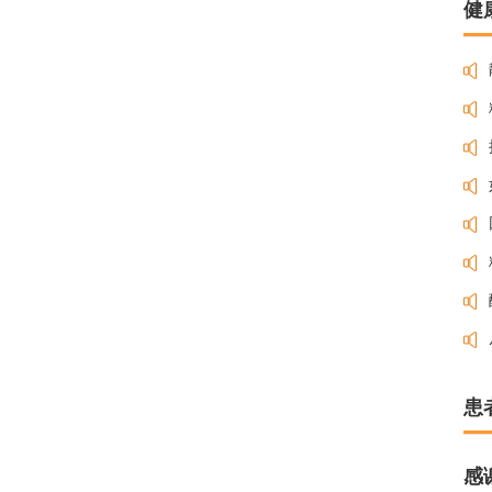
健
患
感