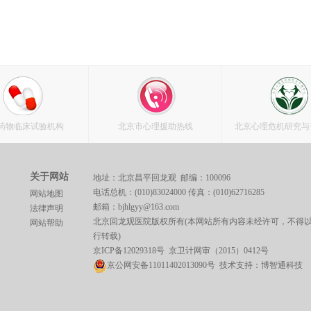
药物临床试验机构
北京市心理援助热线
北京心理危机研究与
关于网站
地址：北京昌平回龙观 邮编：100096
电话总机：(010)83024000 传真：(010)62716285
网站地图
邮箱：bjhlgyy@163.com
法律声明
北京回龙观医院版权所有(本网站所有内容未经许可，不得
网站帮助
行转载)
京ICP备12029318号
京卫计网审（2015）0412号
京公网安备11011402013090号 技术支持：
博智通科技