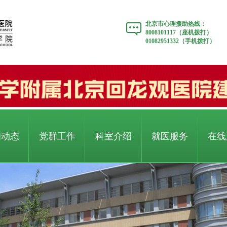
北京市心理援助热线：
8008101117（座机拨打）
01082951332（手机拨打）
闻动态
党群工作
科室介绍
就医服务
在线