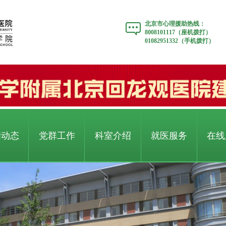
北京市心理援助热线：
8008101117（座机拨打）
01082951332（手机拨打）
闻动态
党群工作
科室介绍
就医服务
在线