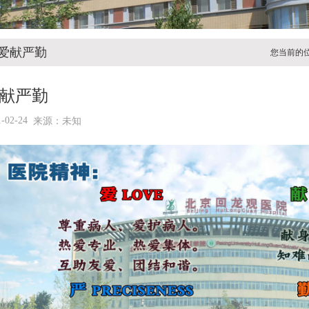
爱献严勤
您当前的
献严勤
1-02-24
来源：未知