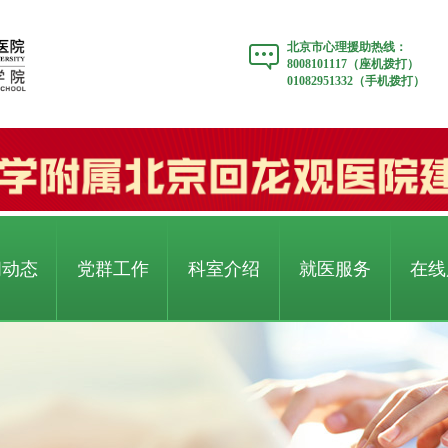
北京市心理援助热线：
8008101117（座机拨打）
01082951332（手机拨打）
闻动态
党群工作
科室介绍
就医服务
在线