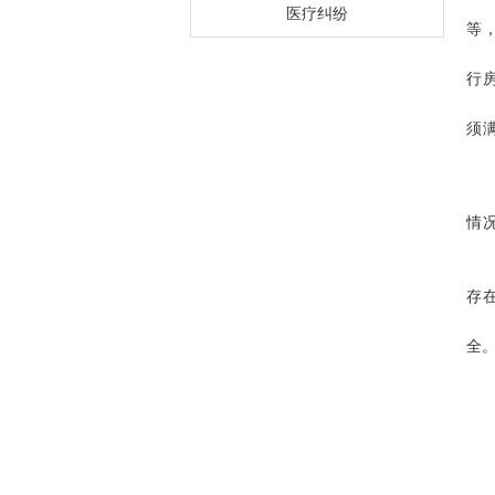
医疗纠纷
等
行
须
情
存
全