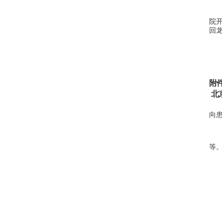
院
回龙
附
北
向
等