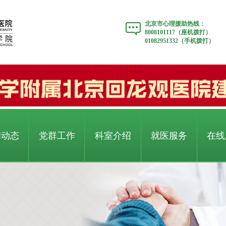
北京市心理援助热线：
8008101117（座机拨打）
01082951332（手机拨打）
闻动态
党群工作
科室介绍
就医服务
在线