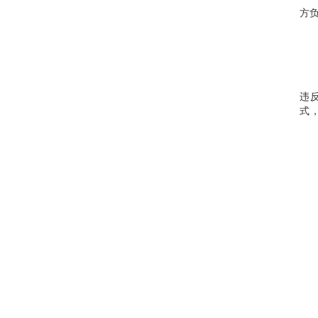
方
违
式