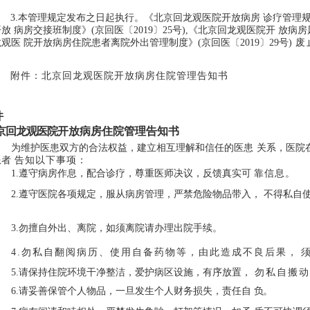
3.
本管理规定发布之日起执行。《北京回龙观医院开放病房
诊疗管理规
开放
病房交接班制度》(京回医〔2019〕25号),《北京回龙观医院开
放病房风
观医 院开放病房住院患者离院外出管理制度》(京回医〔2019〕29号)
废 
附件：北京回龙观医院开放病房住院管理告知书
件
京回龙观医院
开放病房住院管理告知书
为维护医患双方的合法权益，建立相互理解和信任的医患
关系，医院
患者
告知以下事项：
1.
遵守病房作息，配合诊疗，尊重医师决议，反馈真实可
靠信息。
2.
遵守医院各项规定，服从病房管理，严禁危险物品带入，
不得私自
。
3.
勿擅自外出、离院，如须离院请办理出院手续。
4.
勿私自翻阅病历、使用自备药物等，由此造成不良后果，
5.请保持住院环境干净整洁，爱护病区设施，有序放置，
勿私自搬动
6.
请妥善保管个人物品，
一旦发生个人财务损失，责任自
负。