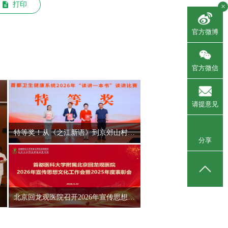
打印
×
官方微博
官方微信
请提意见
特等奖！从《之江新语》到京郊山村，赵晨讲述“读讲一本书”背后的初心使命
分享
北京回龙观医院召开2026年宣传思想文化工作会暨2025年度表彰大会