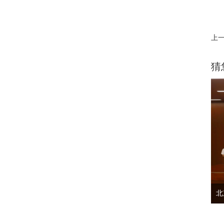
上
猜
北