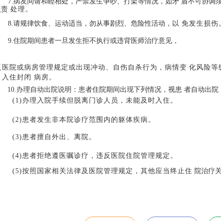
7.
病友间请和睦相处，严禁发生争吵、打架等情况，如矛
盾不可协调
负责
处理。
8.
请规律饮食、运动适当，勿从事剧烈、危险性活动，以
免发生损伤
9.住院期间患者一旦发生拒不执行或违背医师治疗意见，
反医院或病房管理规定或出现冲动、自伤自杀行为，病情变
化风险等
，入住封闭
病房
。
10.
办理自动出院说明：患者住院期间出现下列情况，视患 者自动出院
(1)办理入院手续但脱离门诊人员，未能及时入住。
(2)患者发生非本院诊疗范围内的躯体疾病。
(3)患者擅自外出、离院。
(4)患者拒绝遵医嘱诊疗，违反医院住院管理规定。
(5)按照国家相关法律及医院管理规定，其他应当终止住
院治疗