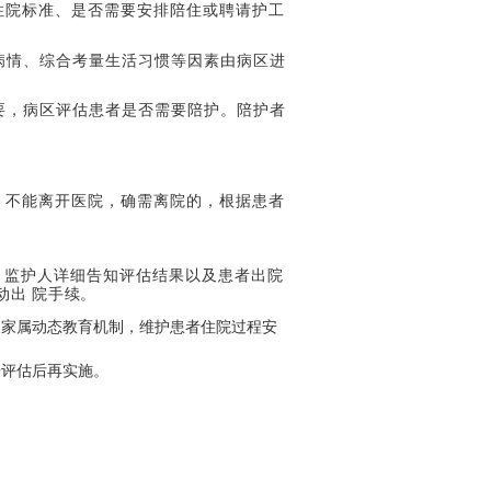
住院标准、是否需要安排陪住或聘请护工
病情、综合考量生活习惯等因素由病区进
要，病区评估患者是否需要陪护。陪护者
，不能离开医院，确需离院的，根据患者
、监护人详细告知评估结果以及患者出院
动出
院
手
续
。
及家属动态教育机制，维护患者住院过程安
房评估后再实施。