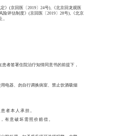
定》(京回医〔2019〕24号),《北京回龙观医
险评估制度》(京回医〔2019〕28号),《北京
止
。
在患者签署住院治疗知情同意书的前提下，
使用电器、勿自行调换病室、禁止饮酒吸烟
须患者本人承担。
，有意破坏需照价赔偿。