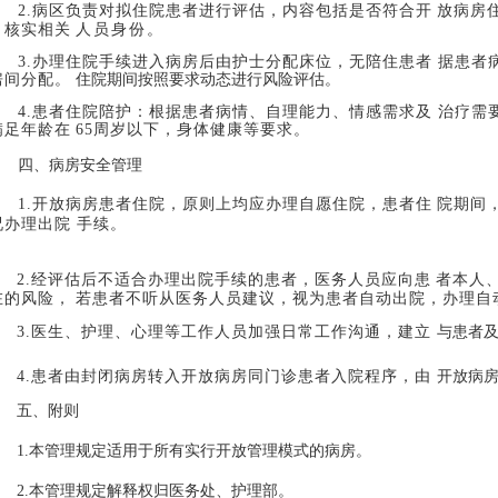
2.
病区负责对拟住院患者进行评估，内容包括是否符合开
放病房
，核实相关
人员身份
。
3.
办理住院手续进入病房后由护士分配床位，无陪住患者 据患者
房间分配。
住院期间按照要求动态进行风险评估。
4.
患者住院陪护：根据患者病情、自理能力、情感需求及 治疗需
满足年龄在
65周岁以下，身体健康等要求。
四
、病房安全管理
1.
开放病房患者住院，原则上均应办理自愿住院，患者住
院期间
况办理出院
手续
。
2.
经评估后不适合办理出院手续的患者，医务人员应向患
者本人
在的风险，
若患者不听从医务人员建议，视为患者自动出院，办理自
3.
医生、护理、心理等工作人员加强日常工作沟通，建立
与患者
。
4.
患者由封闭病房转入开放病房同门诊患者入院程序，由
开放病
五、附则
1.
本管理规定适用于所有实行开放管理模式的病房。
2.
本管理规定解释权归医务处、护理部。