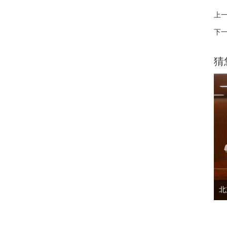
上一
下一
猜
北