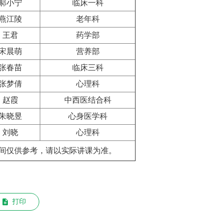
郝小宁
临床一科
燕江陵
老年科
王君
药学部
宋晨萌
营养部
张春苗
临床三科
张梦倩
心理科
赵霞
中西医结合科
朱晓昱
心身医学科
刘晓
心理科
间仅供参考，请以实际讲课为准。
打印