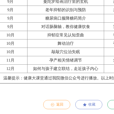
9月
曼陀罗绘画治疗里的玄机
9月
老年抑郁的识别与预防
9月
糖尿病口服降糖药简介
9月
对话肠脑轴，教你健康饮食
10月
抑郁症常见认知歪曲
10月
舞动治疗
10月
敲敲穴位治失眠
11月
孕产相关情绪调节
12月
如何与孩子建立联结，走近孩子内心
温馨提示：健康大课堂通过我院微信公众号进行播放。以上时
返回
收藏