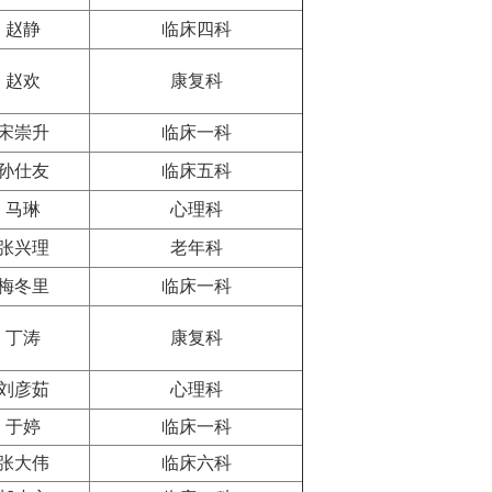
赵静
临床四科
赵欢
康复科
宋崇升
临床一科
孙仕友
临床五科
马琳
心理科
张兴理
老年科
梅冬里
临床一科
丁涛
康复科
刘彦茹
心理科
于婷
临床一科
张大伟
临床六科