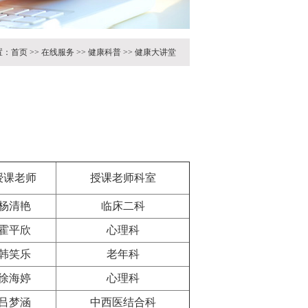
置：
首页
>>
在线服务
>>
健康科普
>>
健康大讲堂
授课老师
授课老师科室
杨清艳
临床二科
霍平欣
心理科
韩笑乐
老年科
徐海婷
心理科
吕梦涵
中西医结合科