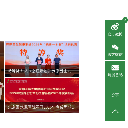
×
官方微博
官方微信
特等奖！从《之江新语》到京郊山村，赵晨讲述“读讲一本书”背后的初心使命
请提意见
分享
北京回龙观医院召开2026年宣传思想文化工作会暨2025年度表彰大会