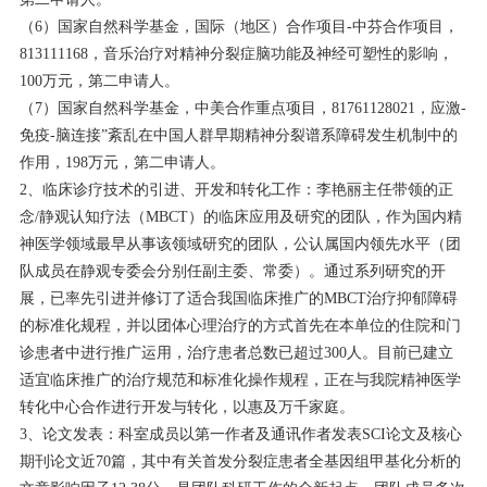
（6）国家自然科学基金，国际（地区）合作项目-中芬合作项目，
813111168，音乐治疗对精神分裂症脑功能及神经可塑性的影响，
100万元，第二申请人。
（7）国家自然科学基金，中美合作重点项目，81761128021，应激-
免疫-脑连接”紊乱在中国人群早期精神分裂谱系障碍发生机制中的
作用，198万元，第二申请人。
2、临床诊疗技术的引进、开发和转化工作：李艳丽主任带领的正
念/静观认知疗法（MBCT）的临床应用及研究的团队，作为国内精
神医学领域最早从事该领域研究的团队，公认属国内领先水平（团
队成员在静观专委会分别任副主委、常委）。通过系列研究的开
展，已率先引进并修订了适合我国临床推广的MBCT治疗抑郁障碍
的标准化规程，并以团体心理治疗的方式首先在本单位的住院和门
诊患者中进行推广运用，治疗患者总数已超过300人。目前已建立
适宜临床推广的治疗规范和标准化操作规程，正在与我院精神医学
转化中心合作进行开发与转化，以惠及万千家庭。
3、论文发表：科室成员以第一作者及通讯作者发表SCI论文及核心
期刊论文近70篇，其中有关首发分裂症患者全基因组甲基化分析的