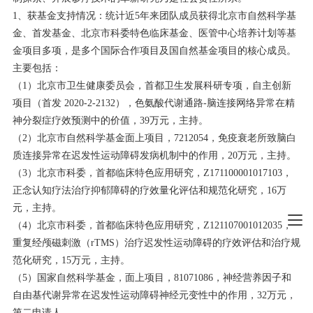
1、获基金支持情况：统计近5年来团队成员获得北京市自然科学基
金、首发基金、北京市科委特色临床基金、医管中心培养计划等基
金项目多项，是多个国际合作项目及国自然基金项目的核心成员。
主要包括：
（1）北京市卫生健康委员会，首都卫生发展科研专项，自主创新
项目（首发 2020-2-2132），色氨酸代谢通路-脑连接网络异常在精
神分裂症疗效预测中的价值，39万元，主持。
（2）北京市自然科学基金面上项目，7212054，免疫衰老所致脑白
质连接异常在迟发性运动障碍发病机制中的作用，20万元，主持。
（3）北京市科委，首都临床特色应用研究，Z171100001017103，
正念认知疗法治疗抑郁障碍的疗效量化评估和规范化研究，16万
元，主持。
（4）北京市科委，首都临床特色应用研究，Z121107001012035，
重复经颅磁刺激（rTMS）治疗迟发性运动障碍的疗效评估和治疗规
范化研究，15万元，主持。
（5）国家自然科学基金，面上项目，81071086，神经营养因子和
自由基代谢异常在迟发性运动障碍神经元变性中的作用，32万元，
第二申请人。