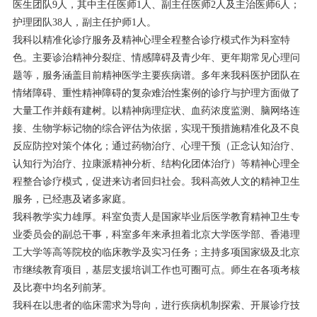
医生团队9人，其中主任医师1人、副主任医师2人及主治医师6人；
护理团队38人，副主任护师1人。
我科以精准化诊疗服务及精神心理全程整合诊疗模式作为科室特
色。主要诊治精神分裂症、情感障碍及青少年、更年期常见心理问
题等，服务涵盖目前精神医学主要疾病谱。多年来我科医护团队在
情绪障碍、重性精神障碍的复杂难治性案例的诊疗与护理方面做了
大量工作并颇有建树。以精神病理症状、血药浓度监测、脑网络连
接、生物学标记物的综合评估为依据，实现干预措施精准化及不良
反应防控对策个体化；通过药物治疗、心理干预（正念认知治疗、
认知行为治疗、拉康派精神分析、结构化团体治疗）等精神心理全
程整合诊疗模式，促进来访者回归社会。我科高效人文的精神卫生
服务，已经惠及诸多家庭。
我科教学实力雄厚。科室负责人是国家毕业后医学教育精神卫生专
业委员会的副总干事，科室多年来承担着北京大学医学部、香港理
工大学等高等院校的临床教学及实习任务；主持多项国家级及北京
市继续教育项目，基层支援培训工作也可圈可点。师生在各项考核
及比赛中均名列前茅。
我科在以患者的临床需求为导向，进行疾病机制探索、开展诊疗技