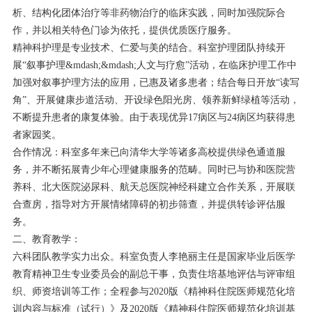
析、结构化团体治疗等非药物治疗的临床实践，同时加强院际合
作，并以相关特色门诊为依托，提供优质医疗服务。
精神科护理是专业技术、仁爱与美的结合。科室护理团队持续开
展“叙事护理&mdash;&mdash;人文与疗愈”活动，在临床护理工作中
加强对叙事护理方法的应用，已惠及诸多患者；结合每日开放“读写
角”、开展健康步道活动、开设绿色阳光房、领养新鲜绿植等活动，
不断提升患者的康复体验。由于表现优异17病区与24病区均获得患
者家园奖。
合作情况：科室多年来已向清华大学等诸多高校提供绿色通道服
务，并不断拓展青少年心理健康服务的范畴。同时已与协和医院营
养科、北大医院泌尿科、航天总医院神经科建立合作关系，开展联
合查房，指导对方开展情绪障碍的初步筛查，并提供转诊评估服
务。
二、教育教学：
六科团队教学实力出众。科室负责人李艳丽主任是国家毕业后医学
教育精神卫生专业委员会的副总干事，负责住培基地评估与评审组
织、师资培训等工作；全程参与2020版《精神科住院医师规范化培
训内容与标准（试行）》及2020版《精神科住院医师规范化培训基