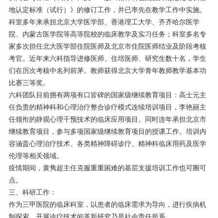
地认定标准（试行）》的修订工作，并已率先在教学工作中实施。
科室多年来承担北京大学医学部、香港理工大学、齐齐哈尔医学
院、内蒙古医学院等高等院校的临床教学及实习任务；科室多名专
家多次担任北大医学部住院医师及北京市住院医师结业及阶段考核
考官。近年来六科指导进修医师、住培医师、研究生数十名，学生
们在历次考核中名列前茅。教师获得北京大学青年教师教学基本功
比赛三等奖。
六科团队目前拥有两项有口皆碑的国家级继续教育项目：高士元主
任负责的精神科和心理治疗整合诊疗模式连续培训项目，李艳丽主
任领衔的静观心理干预技术的临床应用项目。同时连年承担北京市
继续教育项目，参与多项国家级继续教育项目的授课工作。培训内
容涵盖心理治疗技术、各类精神障碍诊疗、精神科临床用药及医学
伦理等相关领域。
疫情期间，黄隽超主任克服重重困难的基层支援培训工作也可圈可
点。
三、科研工作：
作为三甲医院的临床科室，以患者的临床需求为导向，进行疾病机
制探索、开展诊疗技术的革新研究乃是社会责任所系。