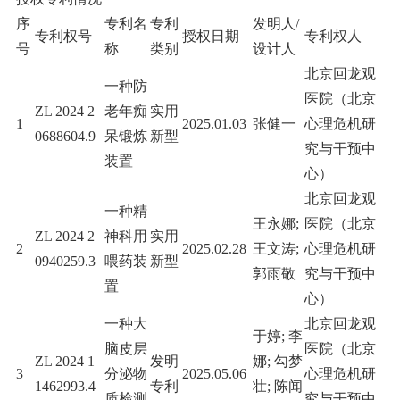
序
专利名
专利
发明人/
专利权号
授权日期
专利权人
号
称
类别
设计人
北京回龙观
一种防
医院（北京
ZL 2024 2
老年痴
实用
1
2025.01.03
张健一
心理危机研
0688604.9
呆锻炼
新型
究与干预中
装置
心）
北京回龙观
一种精
王永娜;
医院（北京
ZL 2024 2
神科用
实用
2
2025.02.28
王文涛;
心理危机研
0940259.3
喂药装
新型
郭雨敬
究与干预中
置
心）
一种大
北京回龙观
于婷; 李
脑皮层
医院（北京
ZL 2024 1
发明
娜; 勾梦
3
分泌物
2025.05.06
心理危机研
1462993.4
专利
壮; 陈闻
质检测
究与干预中