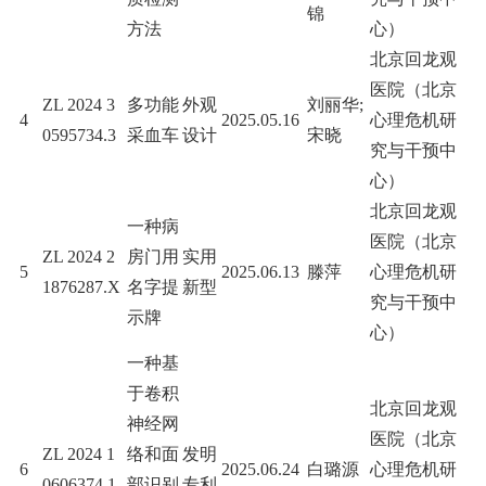
锦
方法
心）
北京回龙观
医院（北京
ZL 2024 3
多功能
外观
刘丽华;
4
2025.05.16
心理危机研
0595734.3
采血车
设计
宋晓
究与干预中
心）
北京回龙观
一种病
医院（北京
ZL 2024 2
房门用
实用
5
2025.06.13
滕萍
心理危机研
1876287.X
名字提
新型
究与干预中
示牌
心）
一种基
于卷积
北京回龙观
神经网
医院（北京
ZL 2024 1
络和面
发明
6
2025.06.24
白璐源
心理危机研
0606374.1
部识别
专利