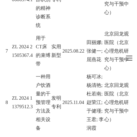
究与干预中
的精神
心）
诊断系
统
北京回龙观
用于
田丽娜;
医院（北京
ZL 2024 2
CT床
实用
7
2025.08.22
张健一;
心理危机研
1505367.4
的束缚
新型
屈燕花
究与干预中
带
心）
一种用
杨可冰;
户饮酒
杨清艳;
北京回龙观
量的干
杜若南;
医院（北京
ZL 2024 1
发明
8
预管理
2025.11.04
赵荣江;
心理危机研
1379512.3
专利
方法及
于健瑾;
究与干预中
相关设
王君; 李
心）
备
润霞