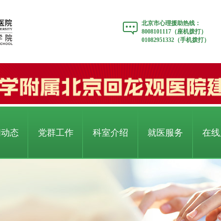
北京市心理援助热线：
8008101117（座机拨打）
01082951332（手机拨打）
闻动态
党群工作
科室介绍
就医服务
在线