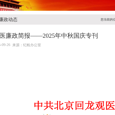
廉政动态
您当前的
医廉政简报——2025年中秋国庆专刊
5-09-26
来源：纪检办公室