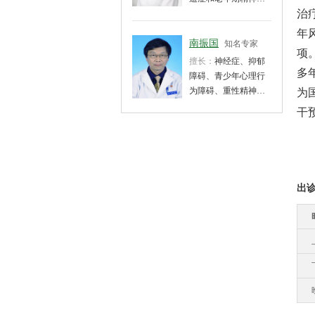
的心理修复。
治
碍等精神疾病的诊
治。
年
南振国
知名专家
项
擅长：
神经症、抑郁
多
障碍、青少年心理行
为障碍、重性精神疾
为
病、酒药依赖等
干
出