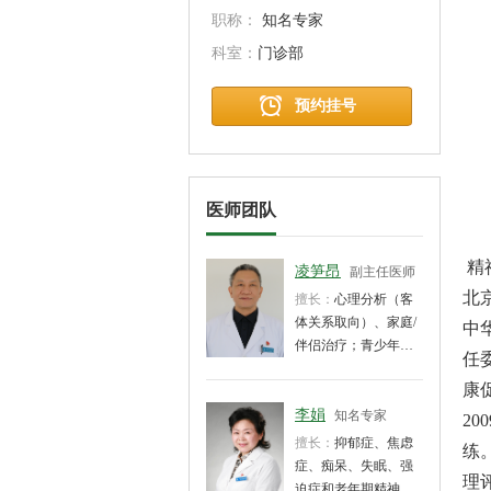
职称：
知名专家
科室：
门诊部
预约挂号
医师团队
精
凌笋昂
副主任医师
北
擅长：
心理分析（客
体关系取向）、家庭/
中
伴侣治疗；青少年心
任
理危机、厌学、不和
康
谐的亲子关系，婚恋
情感危机，焦虑症、
李娟
知名专家
2
抑郁症、疑病症、强
擅长：
抑郁症、焦虑
练
迫症等的心理咨询与
症、痴呆、失眠、强
理
治疗；各类人格障碍
迫症和老年期精神障