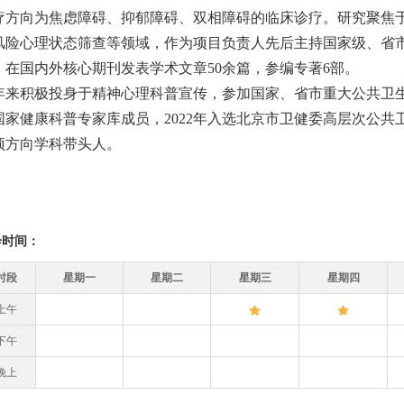
疗方向为焦虑障碍、抑郁障碍、双相障碍的临床诊疗。研究聚焦
风险心理状态筛查等领域，作为项目负责人先后主持国家级、省市
。在国内外核心期刊发表学术文章50余篇，参编专著6部。
年来积极投身于精神心理科普宣传，参加国家、省市重大公共卫
国家健康科普专家库成员，2022年入选北京市卫健委高层次公共卫生
预方向学科带头人。
诊时间：
时段
星期一
星期二
星期三
星期四
上午
下午
晚上