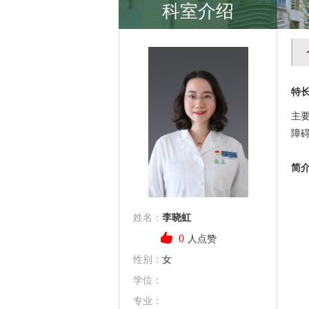
科室介绍
特
主
障
简
姓名：
李晓虹
0
人点赞
性别：
女
学位：
专业：