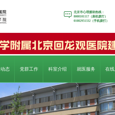
北京市心理援助热线：
8008101117（座机拨打）
01082951332（手机拨打）
闻动态
党群工作
科室介绍
就医服务
在线