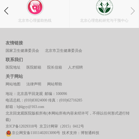
药物临床试验机构
北京市心理援助热线
北京心理
友情链接
国家卫生健康委员会
北京市卫生健康委员会
联系我们
医院地址
医院邮箱
院长信箱
人才招聘
关于网站
网站地图
法律声明
网站帮助
地址：北京昌平回龙观 邮编：100096
电话总机：(010)83024000 传真：(010)62716285
邮箱：bjhlgyy@163.com
北京回龙观医院版权所有(本网站所有内容未经许可，不得以任何形式进行转
载)
京ICP备12029318号
京卫计网审（2015）0412号
京公网安备11011402013090号 技术支持：
博智通科技