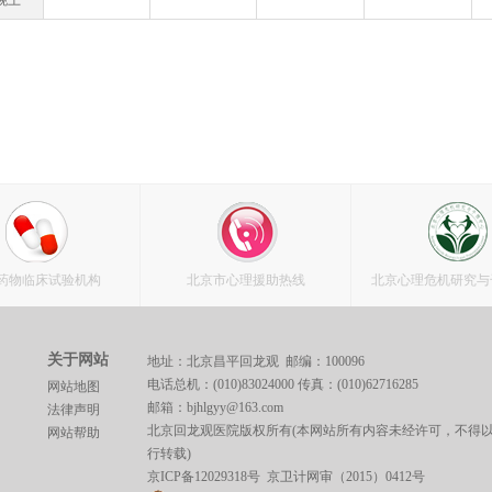
晚上
药物临床试验机构
北京市心理援助热线
北京心理危机研究与
关于网站
地址：北京昌平回龙观 邮编：100096
电话总机：(010)83024000 传真：(010)62716285
网站地图
邮箱：bjhlgyy@163.com
法律声明
北京回龙观医院版权所有(本网站所有内容未经许可，不得
网站帮助
行转载)
京ICP备12029318号
京卫计网审（2015）0412号