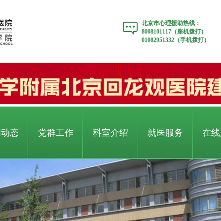
北京市心理援助热线：
8008101117（座机拨打）
01082951332（手机拨打）
闻动态
党群工作
科室介绍
就医服务
在线