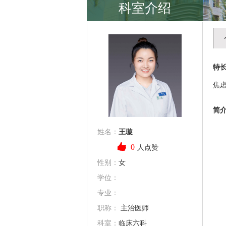
科室介绍
特
焦
简
姓名：
王璇
0
人点赞
性别：
女
学位：
专业：
职称：
主治医师
科室：
临床六科