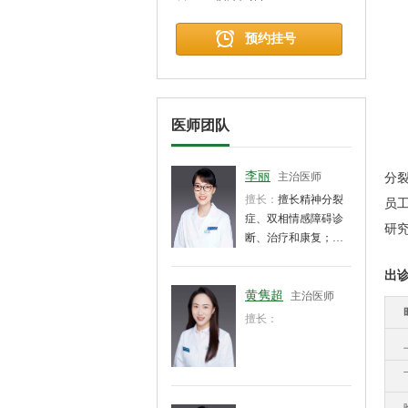
预约挂号
专
焦
医师团队
工
硕
李丽
主治医师
分
擅长：
擅长精神分裂
员工
症、双相情感障碍诊
研
断、治疗和康复；对
焦虑障碍和睡眠障碍
出
等精神科常见疾病的
诊断治疗和心理疏导
黄隽超
主治医师
具有丰富的临床经
擅长：
验。