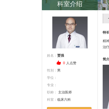
科室介绍
特
精
治
姓名：
贾强
简
0
人点赞
性别：
男
学位：
专业：
职称：
主治医师
科室：
临床六科