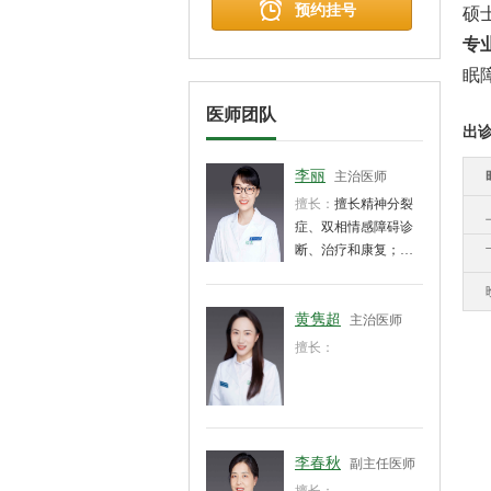
预约挂号
硕
专
眠
医师团队
出
李丽
主治医师
擅长：
擅长精神分裂
症、双相情感障碍诊
断、治疗和康复；对
焦虑障碍和睡眠障碍
等精神科常见疾病的
诊断治疗和心理疏导
黄隽超
主治医师
具有丰富的临床经
擅长：
验。
李春秋
副主任医师