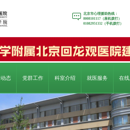
北京市心理援助热线：
8008101117（座机拨打）
01082951332（手机拨打）
闻动态
党群工作
科室介绍
就医服务
在线