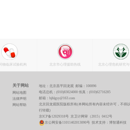
药物临床试验机构
北京市心理援助热线
北京心理危机研究与
关于网站
地址：北京昌平回龙观 邮编：100096
电话总机：(010)83024000 传真：(010)62716285
网站地图
邮箱：bjhlgyy@163.com
法律声明
北京回龙观医院版权所有(本网站所有内容未经许可，不得
网站帮助
行转载)
京ICP备12029318号
京卫计网审（2015）0412号
京公网安备11011402013090号 技术支持：
博智通科技