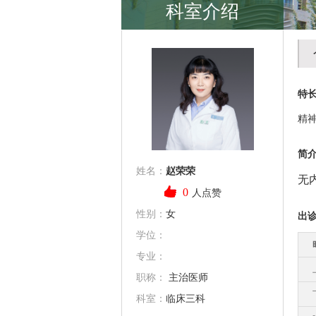
科室介绍
特
精
简
姓名：
赵荣荣
无
0
人点赞
性别：
女
出
学位：
专业：
职称：
主治医师
科室：
临床三科