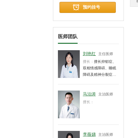
预约挂号
医师团队
刘艳红
主任医师
擅长：
擅长抑郁症、
双相情感障碍、睡眠
障碍及精神分裂症的
诊断与治疗。
马泊涛
主治医师
擅长：
李薇娣
主治医师