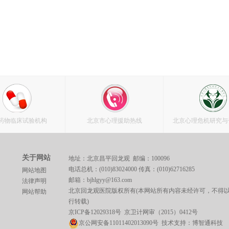
药物临床试验机构
北京市心理援助热线
北京心理危机研究与
关于网站
地址：北京昌平回龙观 邮编：100096
电话总机：(010)83024000 传真：(010)62716285
网站地图
邮箱：bjhlgyy@163.com
法律声明
北京回龙观医院版权所有(本网站所有内容未经许可，不得
网站帮助
行转载)
京ICP备12029318号
京卫计网审（2015）0412号
京公网安备11011402013090号 技术支持：
博智通科技