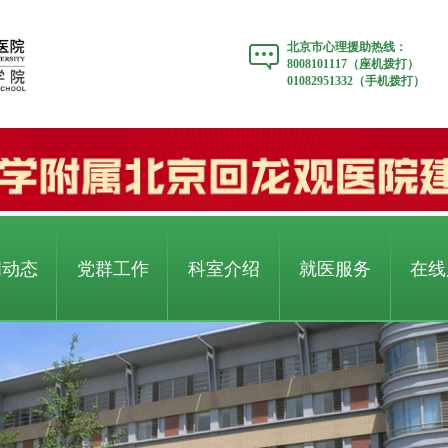
北京市心理援助热线：
8008101117（座机拨打）
01082951332（手机拨打）
闻动态
党群工作
科室介绍
就医服务
在线