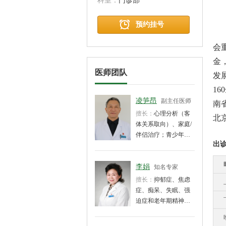
科室：
门诊部
预约挂号
主
会
金
医师团队
发
1
凌笋昂
副主任医师
南
擅长：
心理分析（客
北
体关系取向）、家庭/
伴侣治疗；青少年心
出
理危机、厌学、不和
谐的亲子关系，婚恋
情感危机，焦虑症、
李娟
知名专家
抑郁症、疑病症、强
擅长：
抑郁症、焦虑
迫症等的心理咨询与
症、痴呆、失眠、强
治疗；各类人格障碍
迫症和老年期精神障
的心理修复。
碍等精神疾病的诊
治。