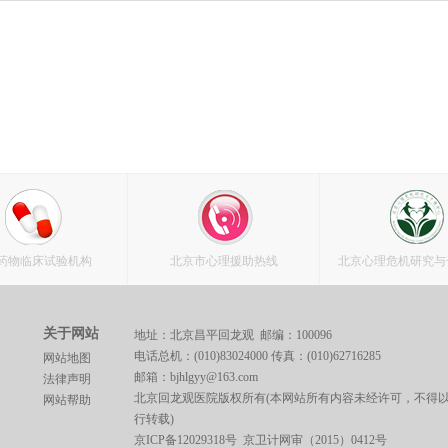
药物临床试验机构
北京市心理援助热线
北京心理危机研究与
关于网站
地址：北京昌平回龙观 邮编：100096
电话总机：(010)83024000 传真：(010)62716285
网站地图
邮箱：bjhlgyy@163.com
法律声明
北京回龙观医院版权所有(本网站所有内容未经许可，不得
网站帮助
行转载)
京ICP备12029318号
京卫计网审（2015）0412号