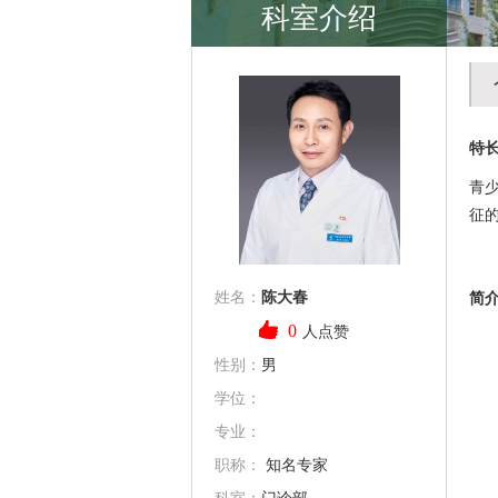
科室介绍
特
青
征
姓名：
陈大春
简
0
人点赞
性别：
男
学位：
专业：
职称：
知名专家