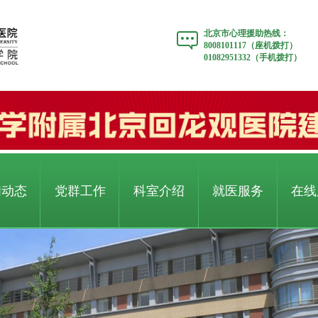
北京市心理援助热线：
8008101117（座机拨打）
01082951332（手机拨打）
闻动态
党群工作
科室介绍
就医服务
在线