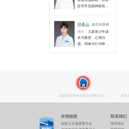
双相情感障碍、抑郁
症等常见精神疾病的
临床诊治、药物治
疗、心理咨询及心理
治疗、健康教育。强
孙春云
副主任医师
迫症、焦虑症、睡眠
擅长：
儿童青少年成
障碍诊断与治疗；两
长与教育、心理问
性心理、性心理障
题、情绪与行为障
碍、心因性性功能障
碍、适应障碍的心理
碍咨询与治疗。
咨询与辅导。
国家级精神科住院医师规范化培
国家
训基地
友情链接
联系我们
国家卫生健康委员会
医院地址