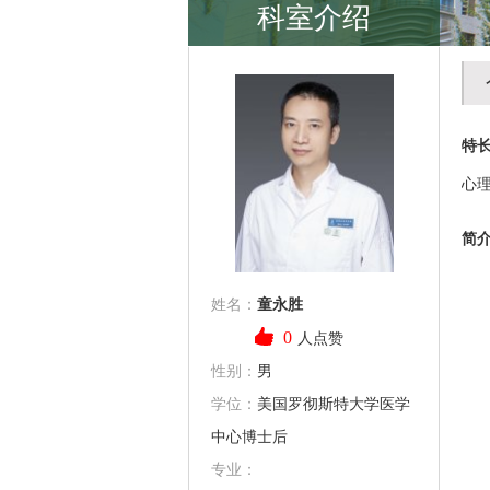
科室介绍
特
心
简
姓名：
童永胜
0
人点赞
性别：
男
学位：
美国罗彻斯特大学医学
中心博士后
专业：