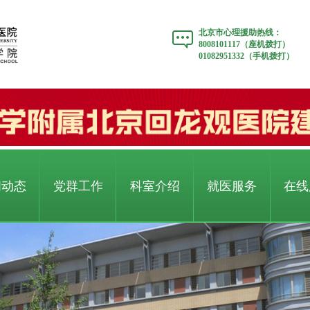
北京市心理援助热线：
8008101117（座机拨打）
01082951332（手机拨打）
闻动态
党群工作
科室介绍
就医服务
在线