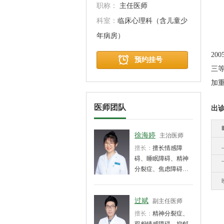
职称：
主任医师
科室：
临床心理科（含儿童少
年病房）
童
2
预约挂号
三等
加重
医师团队
出
徐海婷
主治医师
擅长：
擅长情感障
碍、睡眠障碍、精神
分裂症、焦虑障碍等
精神科常见疾病的诊
断治疗和心理疏导。
过斌
副主任医师
擅长：
精神分裂症、