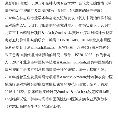
谢影响的研究》；
2017
年在神志病专业学术年会论文汇编发表《单
味中药治疗抑郁症及对脑内
DA
、
5-HT
、
NE
影响的研究进展》；
2018
年在神志病专业学术年会论文汇编发表《复方中药治疗抑郁症
及对脑内
DA
、
5-HT
、
NE
影响的研究进展》。作为负责人：
2014
年
北京市中医药科技项目
&mdash;&mdash;
耳穴压豆疗法对精神分裂症
患者血脂异常影响的研究，编号：
QN2013-08
。
2016
年北京市属医
院科研培育计划
&mdash;&mdash;
耳穴压豆、八段锦疗法对精神分
裂症患者血脂代谢指标影响的研究，编号：
PZ2016025
。作为参与
人：
2014
年北京市中医药科技项目
&mdash;&mdash;
改良中医情绪疗
法对抑郁症患者抑郁及焦虑情绪干预的研究，编号：
JJ2013-08
。
2016
年首都卫生发展科研专项项目
&mdash;&mdash;
针刺和改良中医
情绪疗法对精神分裂症残留症状康复的规范化研究，编号：首发
2016-1-2132
。临床药理实验研究
&mdash;&mdash;
优欣定胶囊Ⅱ
a
期、
Ⅱ
b
期临床试验。并参与高等中医药院校中医神志病专业系列教材
《神志病预防养生学》的编写工作。