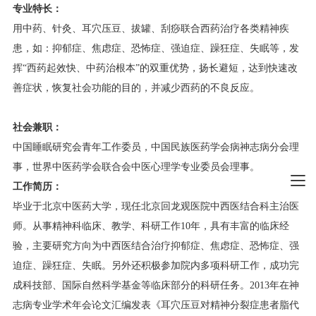
专业特长：
用中药、针灸、耳穴压豆、拔罐、刮痧联合西药治疗各类精神疾
患，如：抑郁症、焦虑症、恐怖症、强迫症、躁狂症、失眠等，发
挥“西药起效快、中药治根本”的双重优势，扬长避短，达到快速改
善症状，恢复社会功能的目的，并减少西药的不良反应。
社会兼职：
中国睡眠研究会青年工作委员，中国民族医药学会病神志病分会理
事，世界中医药学会联合会中医心理学专业委员会理事。
工作简历：
毕业于北京中医药大学，现任北京回龙观医院中西医结合科主治医
师。从事精神科临床、教学、科研工作
10
年，具有丰富的临床经
验，主要研究方向为中西医结合治疗抑郁症、焦虑症、恐怖症、强
迫症、躁狂症、失眠。另外还积极参加院内多项科研工作，成功完
成科技部、国际自然科学基金等临床部分的科研任务。
2013
年在神
志病专业学术年会论文汇编发表《耳穴压豆对精神分裂症患者脂代