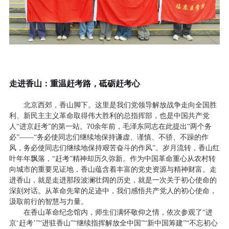
走进香山：重温赶考路，砥砺赶考心
北京西郊，香山脚下。这里是我们党领导解放战争走向全国胜
利、新民主主义革命取得伟大胜利的总指挥部，也是中国共产党
70
人
“
进京赶考
”
的第一站。
余年前，毛泽东同志在此提出
“
两个务
必
”——“
务必使同志们继续地保持谦虚、谨慎、不骄、不躁的作
风，务必使同志们继续地保持艰苦奋斗的作风
”
。岁月流转，香山红
叶年年飘落，
“
赶考
”
精神却历久弥新。作为中国革命重心从农村转
向城市的重要见证地，香山蕴含着丰富的党史资源与精神财富。走
进香山，就是走进那段波澜壮阔的历史，就是一次关于初心使命的
深刻对话。从革命先辈的足迹中，我们感悟共产党人的初心使命，
汲取前行的智慧与力量。
在香山革命纪念馆内，
师生
们满怀敬仰之情，依次参观了
“
进
京
‘
赶考
’”“
进驻香山
”“
继续指挥解放全中国
”“
新中国筹建
”“
不忘初心