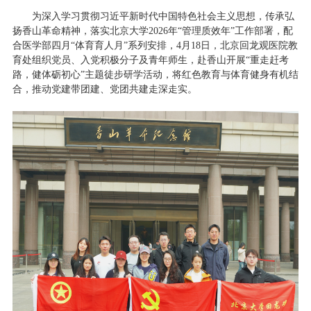
为
深入学习贯彻习近平新时代中国特色社会主义思想，传承弘
扬香山革命精神，
落实北
京大学
2026
年
“
管理质效年
”
工作部署，配
合医学部四月
“
体育育人月
”
系列安排，
4
月
18
日，北京回龙观医院教
育处组织党员、入党积极分子及青年师生，赴香山开展
“
重走赶考
路，
健体砺初心
”
主题徒步研学活动，将红色教育与体育健身有机结
合，推动党建带团建、党团共建走深走实。