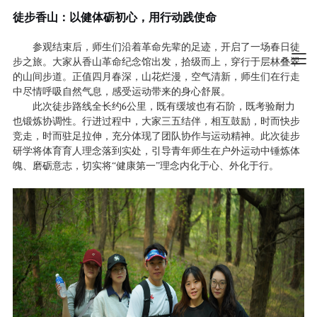
徒步香山：以健体砺初心，用行动践使命
参观结束后，师生们沿着革命先辈的足迹，开启了一场春日徒
步之旅。大家从香山革命纪念馆出发，拾级而上，穿行于层林叠翠
的山间步道。正值四月春深，山花烂漫，空气清新，师生们在行走
中尽情呼吸自然气息，感受运动带来的身心舒展。
6
此次徒步路线全长约
公里，既有缓坡也有石阶，既考验耐力
也锻炼协调性。行进过程中，大家三五结伴，相互鼓励，时而快步
竞走，时而驻足拉伸，充分体现了团队协作与运动精神。此次徒步
研学将体育育人理念落到实处，引导青年师生在户外运动中锤炼体
魄、磨砺意志，切实将
“
健康第一
”
理念内化于心、外化于行。