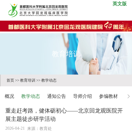
英文版
教育培训
首页
>>
教育培训
>>
教学动态
概况
教学动态
通知公告
导师介绍
参编教材
继
重走赶考路，健体砺初心——北京回龙观医院开
展主题徒步研学活动
2026-04-21
来源：教育处