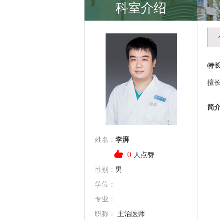
科室介绍
特
擅
简
姓名：
李湃
0
人点赞
性别：
男
学位：
专业：
职称：
主治医师