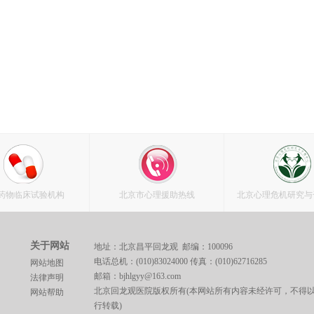
药物临床试验机构
北京市心理援助热线
北京心理危机研究与
关于网站
地址：北京昌平回龙观 邮编：100096
电话总机：(010)83024000 传真：(010)62716285
网站地图
邮箱：bjhlgyy@163.com
法律声明
北京回龙观医院版权所有(本网站所有内容未经许可，不得
网站帮助
行转载)