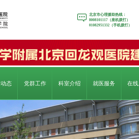
北京市心理援助热线：
8008101117（座机拨打）
01082951332（手机拨打）
闻动态
党群工作
科室介绍
就医服务
在线