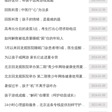
做好这些，帮孩子远离游戏成瘾
2025-01-01
回医科普 | 中医疗“心”办法多
2024-12-30
回医科普｜孩子的情绪，是最难的题
2024-12-30
高考出分后的凌晨3点，考生打出心理求助电话
2024-07-08
如何解救被低质量睡眠“困”住的年轻人
2024-03-22
3月以来回龙观医院睡眠门诊患者增3成，医生提醒
2024-03-20
——
为让孩子戒网游 家长们走进夏令营
2024-01-09
北京回龙观医院举办第二期“青少年网络健康使用夏令
2024-01-09
营”公益活动
北京回龙观医院举办 第二期青少年网络健康使用夏令
2024-01-09
营活动
暑假过半，孩子“机”不离手该咋办
2024-01-09
孩子游戏成瘾，“解药”在哪里（呵护幼苗成长）
2024-01-09
24小时心理援助服务，北京这条专线提供别样守护，
2022-06-21
驱散疫情阴霾