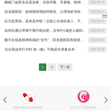
睡眠门诊医生应是杂家：涉及呼吸、耳鼻喉、精神等
2022-06-21
多学科，亟需融合发展
回龙观医院：疫情期间增设抑郁症、心理危机等疾病
2022-06-21
类别周末门诊
以为是胃病，原来是抑郁！总疑心生病的老人，不妨
2022-06-21
去看这个科
自闭症通过早期干预可能治愈，仅有约1成患儿做到了
2021-04-01
早筛早诊
睡不好或是精神疾病的“信号”，回龙观医院再迎就诊
2021-04-01
小高峰
当出现这些行为时 他（她）可能是在准备自杀
2018-10-26
1
2
下一页
国家药物临床试验机构
北京市心理援助热线