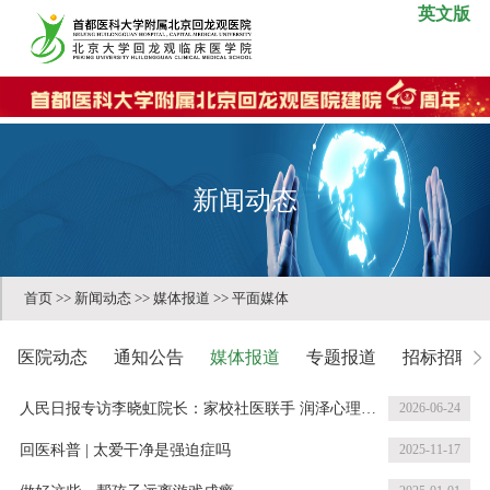
英文版
新闻动态
首页
>>
新闻动态
>>
媒体报道
>>
平面媒体
医院动态
通知公告
媒体报道
专题报道
招标招聘
人民日报专访李晓虹院长：家校社医联手 润泽心理健
2026-06-24
康
回医科普 | 太爱干净是强迫症吗
2025-11-17